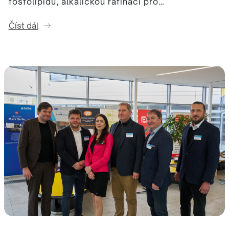
fosfolipidů, alkalickou rafinaci pro…
Číst dál