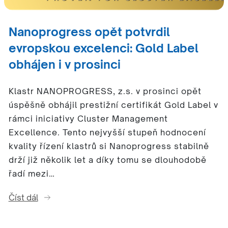
Nanoprogress opět potvrdil
evropskou excelenci: Gold Label
obhájen i v prosinci
Klastr NANOPROGRESS, z.s. v prosinci opět
úspěšně obhájil prestižní certifikát Gold Label v
rámci iniciativy Cluster Management
Excellence. Tento nejvyšší stupeň hodnocení
kvality řízení klastrů si Nanoprogress stabilně
drží již několik let a díky tomu se dlouhodobě
řadí mezi…
Číst dál