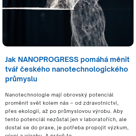
Jak NANOPROGRESS pomáhá měnit
tvář českého nanotechnologického
průmyslu
Nanotechnologie mají obrovský potenciál
proměnit svět kolem nás – od zdravotnictví,
přes ekologii, až po průmyslovou výrobu. Aby
tento potenciál nezůstal jen v laboratořích, ale
dostal se do praxe, je potřeba propojit výzkum,
vývoj a výrobu. A právě to…