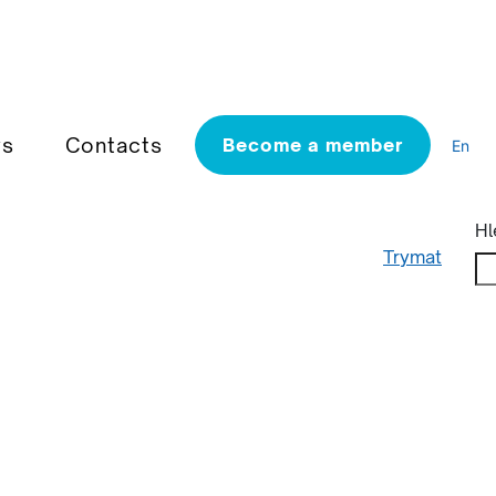
s
Contacts
Become a member
En
Hl
Trymat