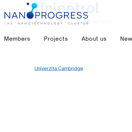
Unipetrol
Posted on
9. 8. 2025
by
Petra
Members
Projects
About us
New
Navigace
Univerzita Cambridge
pro
příspěvek