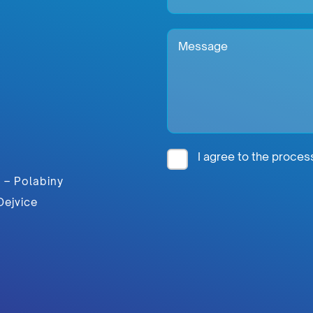
I agree to the proce
 – Polabiny
Dejvice